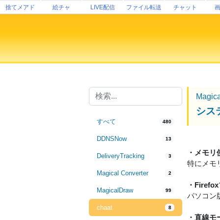
捨てメアド
絵チャ
LIVE配信
ファイル転送
チャット
Magic
シス
すべて
480
DDNSNow
13
・メモリ
DeliveryTracking
3
特にメモ
Magical Converter
2
・Fire
MagicalDraw
99
パソコン版
chaat
8
・直線モ