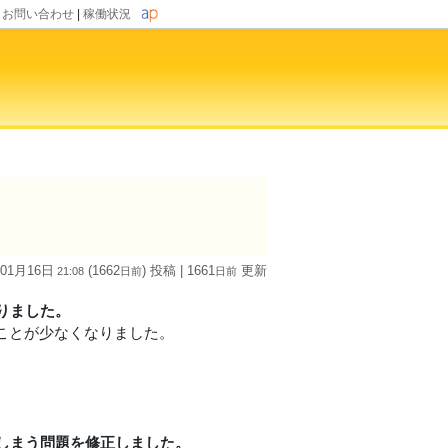
|
お問い合わせ
|
稼働状況
 01月16日
(1662
) 投稿
| 1661
更新
21:08
日
前
日
前
りました。
ることが少なくなりました。
しまう問題を修正しました。