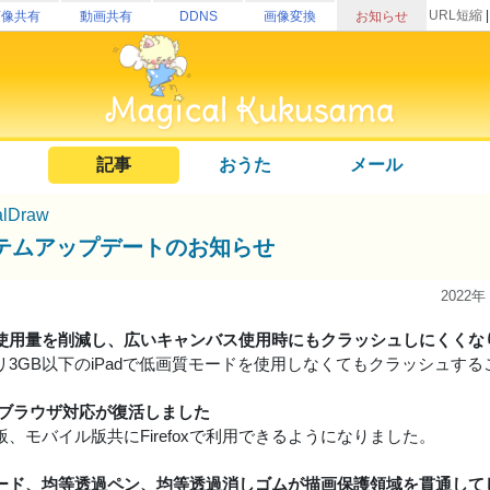
URL短縮
画像共有
動画共有
DDNS
画像変換
お知らせ
記事
おうた
メール
alDraw
テムアップデートのお知らせ
2022年
使用量を削減し、広いキャンバス使用時にもクラッシュしにくくな
リ3GB以下のiPadで低画質モードを使用しなくてもクラッシュす
foxブラウザ対応が復活しました
、モバイル版共にFirefoxで利用できるようになりました。
ード、均等透過ペン、均等透過消しゴムが描画保護領域を貫通して