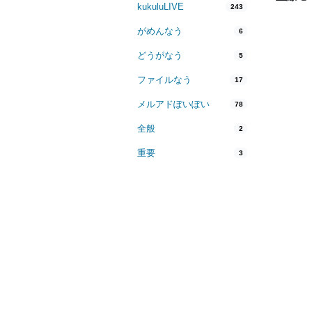
kukuluLIVE
243
がめんなう
6
どうがなう
5
ファイルなう
17
メルアドぽいぽい
78
全般
2
重要
3