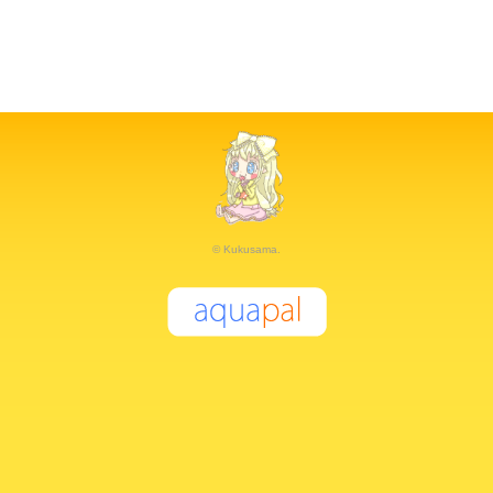
© Kukusama.