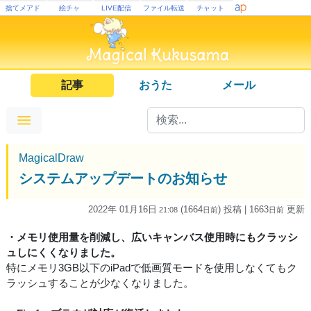
捨てメアド
絵チャ
LIVE配信
ファイル転送
チャット
記事
おうた
メール
MagicalDraw
システムアップデートのお知らせ
2022年 01月16日
(1664
) 投稿
| 1663
更新
21:08
日
前
日
前
・メモリ使用量を削減し、広いキャンバス使用時にもクラッシ
ュしにくくなりました。
特にメモリ3GB以下のiPadで低画質モードを使用しなくてもク
ラッシュすることが少なくなりました。