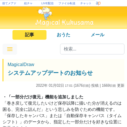
捨てメアド
絵チャ
LIVE配信
ファイル転送
チャット
記事
おうた
メール
MagicalDraw
システムアップデートのお知らせ
2022年 01月02日
(1676
) 投稿
| 1669
更新
17:01
日
前
日
前
・「一部分だけ復元」機能を追加しました
「巻き戻して復元したいけど保存以降に描いた分が消えるのは
困る、完全に詰んだ」という悲しみを防ぐための機能です。
「保存したキャンバス」または「自動保存キャンバス（タイム
シフト）」のデータから、指定した一部分だけを好きな位置に