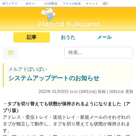
捨てメアド
絵チャ
LIVE配信
ファイル転送
チャット
記事
おうた
メール
メルアドぽいぽい
システムアップデートのお知らせ
2022年 01月02日
(1681
) 投稿
| 1681
更新
16:42
日
前
日
前
・タブを切り替えても状態が保持されるようになりました（ア
プリ版）
アドレス・受信トレイ・送信トレイ・新規メールのそれぞれの
タブが独立して動作し、タブを切り替えても状態が保持されま
す。