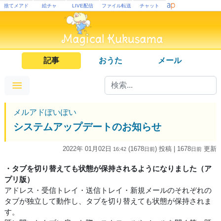
捨てメアド
絵チャ
LIVE配信
ファイル転送
チャット
記事
おうた
メール
メルアドぽいぽい
システムアップデートのお知らせ
2022年 01月02日
(1678
) 投稿
| 1678
更新
16:42
日
前
日
前
・タブを切り替えても状態が保持されるようになりました（ア
プリ版）
アドレス・受信トレイ・送信トレイ・新規メールのそれぞれの
タブが独立して動作し、タブを切り替えても状態が保持されま
す。