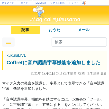
捨てメアド
絵チャ
LIVE配信
ファイル転送
チャット
記事
おうた
メール
kukuluLIVE
Coffretに音声認識字幕機能を追加しました
2021年 12月01日
(1713
) 投稿
| 1713
更新
03:16
日
前
日
前
マイク入力の発言を認識し、字幕として表示できる「音声認識
字幕」機能を追加しました。
「音声認識字幕」機能を有効にするには、Coffretの「ツール」
＞「音声認識字幕」＞「有効にする」をオンにしてください。