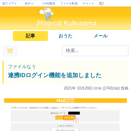
捨てメアド
絵チャ
LIVE配信
ファイル転送
チャット
記事
おうた
メール
ファイルなう
連携IDログイン機能を追加しました
2021年 10月29日
(1743
) 投稿
03:56
日
前