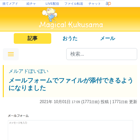
捨てメアド
絵チャ
LIVE配信
ファイル転送
チャット
記事
おうた
メール
メルアドぽいぽい
メールフォームでファイルが添付できるよう
になりました
2021年 10月01日
(1771
) 投稿
| 1771
更新
17:09
日
前
日
前