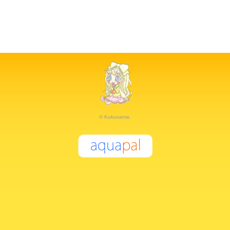
© Kukusama.