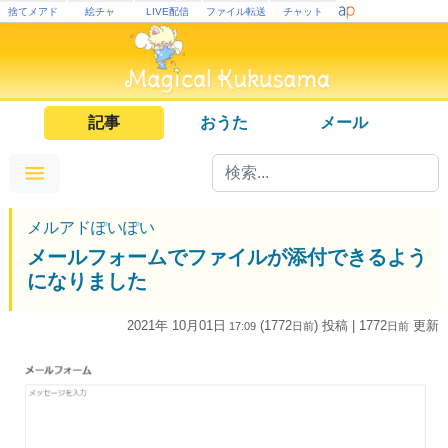
捨てメアド
絵チャ
LIVE配信
ファイル転送
チャット
記事
おうた
メール
メルアドぽいぽい
メールフォームでファイルが添付できるよう
になりました
2021年 10月01日
(1772
) 投稿
| 1772
更新
17:09
日
前
日
前