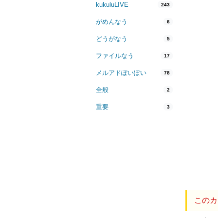
kukuluLIVE
243
がめんなう
6
どうがなう
5
ファイルなう
17
メルアドぽいぽい
78
全般
2
重要
3
このカ