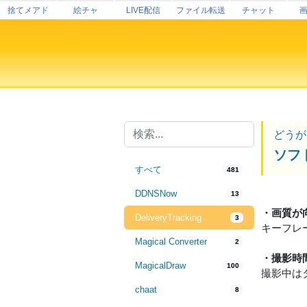
捨てメアド
絵チャ
LIVE配信
ファイル転送
チャット
どうが
ソフ
すべて
481
DDNSNow
13
・画質が
DeliveryTracking
3
キーフレ
Magical Converter
2
・撮影時
MagicalDraw
100
撮影中は
chaat
8