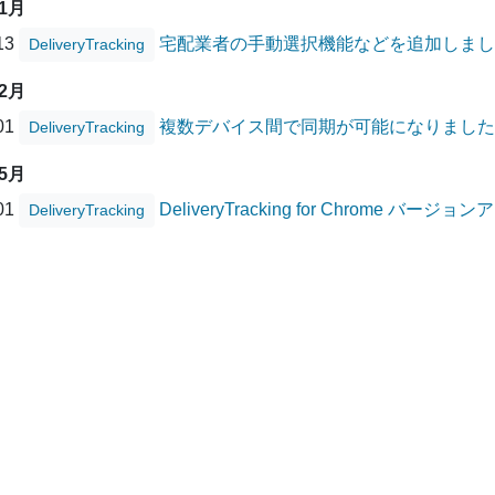
01月
/13
宅配業者の手動選択機能などを追加しまし
DeliveryTracking
12月
/01
複数デバイス間で同期が可能になりました
DeliveryTracking
05月
/01
DeliveryTracking for Chrome バー
DeliveryTracking