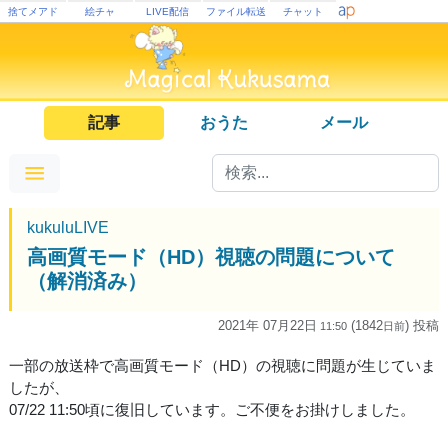
捨てメアド
絵チャ
LIVE配信
ファイル転送
チャット
記事
おうた
メール
kukuluLIVE
高画質モード（HD）視聴の問題について
（解消済み）
2021年 07月22日
(1842
) 投稿
11:50
日
前
一部の放送枠で高画質モード（HD）の視聴に問題が生じていま
したが、
07/22 11:50頃に復旧しています。ご不便をお掛けしました。