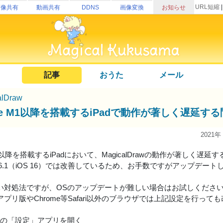
URL短縮
画像共有
動画共有
DDNS
画像変換
お知らせ
記事
おうた
メール
alDraw
ple M1以降を搭載するiPadで動作が著しく遅延す
2021年
 M1以降を搭載するiPadにおいて、MagicalDrawの動作が著しく
S 16.1（iOS 16）では改善しているため、お手数ですがアップデー
い対処法ですが、OSのアップデートが難しい場合はお試しくださ
プリ版やChrome等Safari以外のブラウザでは上記設定を行って
adOSの「設定」アプリを開く