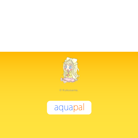
© Kukusama.