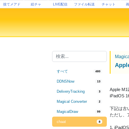
捨てメアド
絵チャ
LIVE配信
ファイル転送
チャット
Magic
Ap
すべて
480
DDNSNow
13
Apple
DeliveryTracking
3
iPadO
Magical Converter
2
下記は古
MagicalDraw
99
ただし、ア
chaat
8
1. iP