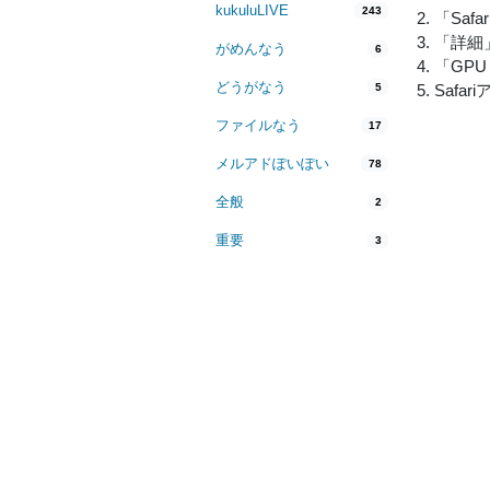
kukuluLIVE
243
2. 「Sa
3. 「詳細」
がめんなう
6
4. 「GPU
どうがなう
5
5. Saf
ファイルなう
17
メルアドぽいぽい
78
全般
2
重要
3