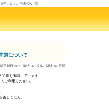
|
お問い合わせ
|
稼働状況
る問題について
 07月16日
(1846
) 投稿
| 1381
更新
19:24
日
前
日
前
遅延する問題を確認しています。
トしてご利用ください。
い。
も改善しません。