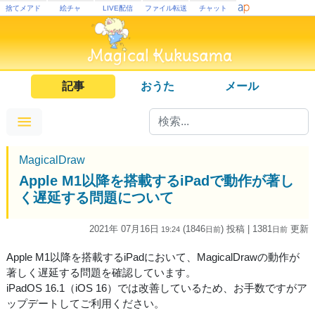
捨てメアド
絵チャ
LIVE配信
ファイル転送
チャット
記事
おうた
メール
MagicalDraw
Apple M1以降を搭載するiPadで動作が著し
く遅延する問題について
2021年 07月16日
(1846
) 投稿
| 1381
更新
19:24
日
前
日
前
Apple M1以降を搭載するiPadにおいて、MagicalDrawの動作が
著しく遅延する問題を確認しています。
iPadOS 16.1（iOS 16）では改善しているため、お手数ですがア
ップデートしてご利用ください。