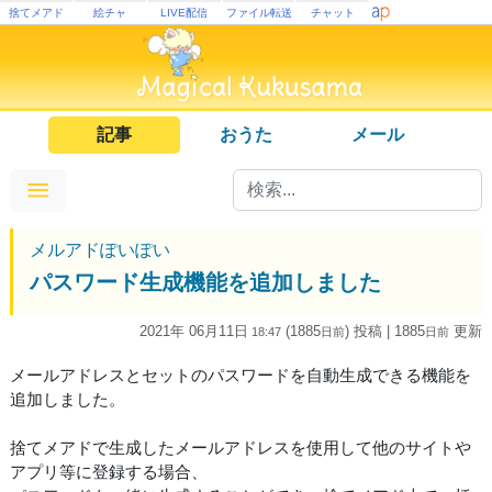
捨てメアド
絵チャ
LIVE配信
ファイル転送
チャット
記事
おうた
メール
メルアドぽいぽい
パスワード生成機能を追加しました
2021年 06月11日
(1885
) 投稿
| 1885
更新
18:47
日
前
日
前
メールアドレスとセットのパスワードを自動生成できる機能を
追加しました。
捨てメアドで生成したメールアドレスを使用して他のサイトや
アプリ等に登録する場合、