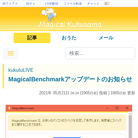
捨てメアド
絵チャ
LIVE配信
ファイル転送
チャット
記事
おうた
メール
kukuluLIVE
MagicalBenchmarkアップデートのお知らせ
2021年 05月21日
(1905
) 投稿
| 1905
更新
06:24
日
前
日
前