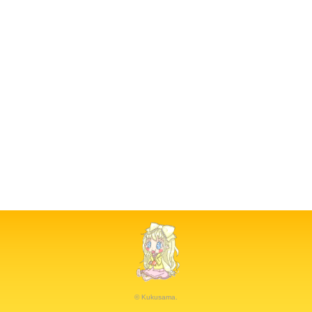
© Kukusama.