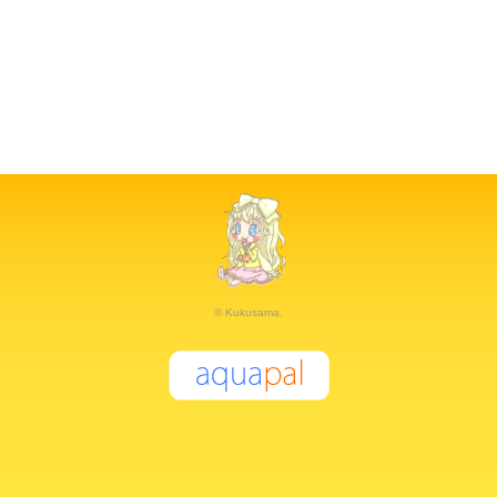
© Kukusama.