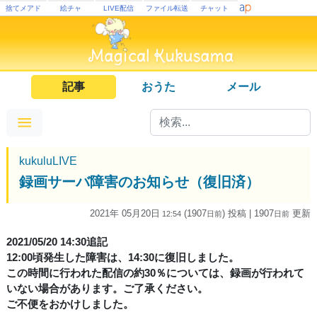
捨てメアド
絵チャ
LIVE配信
ファイル転送
チャット
記事
おうた
メール
kukuluLIVE
録画サーバ障害のお知らせ（復旧済）
2021年 05月20日
(1907
) 投稿
| 1907
更新
12:54
日
前
日
前
2021/05/20 14:30追記
12:00頃発生した障害は、14:30に復旧しました。
この時間に行われた配信の約30％については、録画が行われて
いない場合があります。ご了承ください。
ご不便をおかけしました。