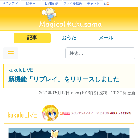
捨てメアド
絵チャ
LIVE配信
ファイル転送
チャット
記事
おうた
メール
kukuluLIVE
新機能「リプレイ」をリリースしました
2021年 05月12日
(1913
) 投稿
| 1912
更新
15:28
日
前
日
前