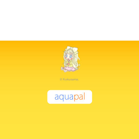
© Kukusama.