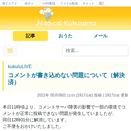
捨てメアド
絵チャ
LIVE配信
ファイル転送
チャット
記事
おうた
メール
kukuluLIVE
コメントが書き込めない問題について（解決
済）
2021年 05月09日
(1917
) 投稿
| 1917
更新
12:03
日
前
日
前
本日11時頃より、コメントサーバ障害の影響で一部の環境でコ
メントが正常に投稿できない問題が発生していましたが、
同日12時01分に解消しています。
ご不便をおかけいたしました。