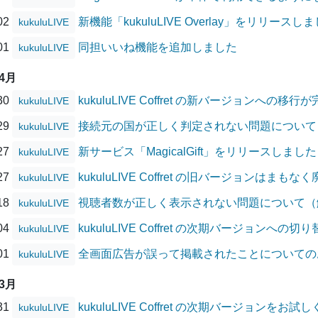
/02
新機能「kukuluLIVE Overlay」をリリースし
kukuluLIVE
/01
同担いいね機能を追加しました
kukuluLIVE
04月
/30
kukuluLIVE Coffret の新バージョンへの移
kukuluLIVE
/29
接続元の国が正しく判定されない問題について
kukuluLIVE
/27
新サービス「MagicalGift」をリリースしました
kukuluLIVE
/27
kukuluLIVE Coffret の旧バージョンはまも
kukuluLIVE
/18
視聴者数が正しく表示されない問題について（
kukuluLIVE
/04
kukuluLIVE Coffret の次期バージョンへ
kukuluLIVE
/01
全画面広告が誤って掲載されたことについての
kukuluLIVE
03月
/31
kukuluLIVE Coffret の次期バージョンをお試
kukuluLIVE