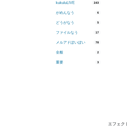
kukuluLIVE
243
がめんなう
6
どうがなう
5
ファイルなう
17
メルアドぽいぽい
78
全般
2
重要
3
エフェク