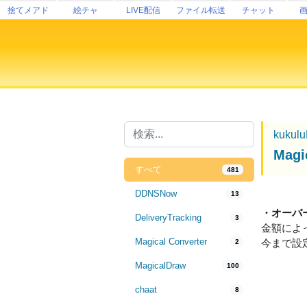
捨てメアド
絵チャ
LIVE配信
ファイル転送
チャット
kukul
Mag
すべて
481
DDNSNow
13
・オーバ
DeliveryTracking
3
金額によ
Magical Converter
今まで設
2
MagicalDraw
100
chaat
8