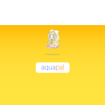
© Kukusama.