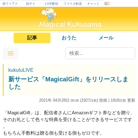
捨てメアド
絵チャ
LIVE配信
ファイル転送
チャット
記事
おうた
メール
kukuluLIVE
新サービス「MagicalGift」をリリースしま
した
2021年 04月28日
(1927
) 投稿
| 1918
更新
00:06
日
前
日
前
「MagicalGift」は、配信者さんにAmazonギフト券などを贈り、
そのお礼として色々な特典を受けることができるサービスです
。
もちろん手数料は贈る側も受ける側もゼロです。