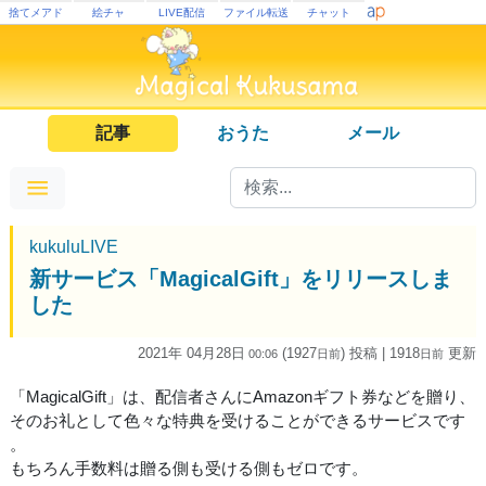
捨てメアド
絵チャ
LIVE配信
ファイル転送
チャット
記事
おうた
メール
kukuluLIVE
新サービス「MagicalGift」をリリースしま
した
2021年 04月28日
(1927
) 投稿
| 1918
更新
00:06
日
前
日
前
「MagicalGift」は、配信者さんにAmazonギフト券などを贈り、
そのお礼として色々な特典を受けることができるサービスです
。
もちろん手数料は贈る側も受ける側もゼロです。