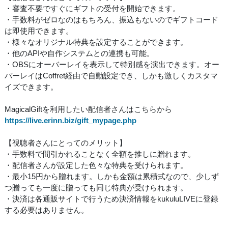
・審査不要ですぐにギフトの受付を開始できます。
・手数料がゼロなのはもちろん、振込もないのでギフトコード
は即使用できます。
・様々なオリジナル特典を設定することができます。
・他のAPIや自作システムとの連携も可能。
・OBSにオーバーレイを表示して特別感を演出できます。オー
バーレイはCoffret経由で自動設定でき、しかも激しくカスタマ
イズできます。
MagicalGiftを利用したい配信者さんはこちらから
https://live.erinn.biz/gift_mypage.php
【視聴者さんにとってのメリット】
・手数料で間引かれることなく全額を推しに贈れます。
・配信者さんが設定した色々な特典を受けられます。
・最小15円から贈れます。しかも金額は累積式なので、少しず
つ贈っても一度に贈っても同じ特典が受けられます。
・決済は各通販サイトで行うため決済情報をkukuluLIVEに登録
する必要はありません。