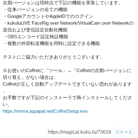
次期バージョンは現時点で下記の機能を実装しています。
・従来バージョンの全ての機能
・GoogleアカウントやAppleIDでのログイン
・kukuluLIVE FaceRig over Network/VirtualCam over Networkの
送信および受信設定自動化機能
・OBSエンコード設定検証機能
・複数の外部転送機能を同時に設定できる機能
テストにご協力いただきありがとうございます。
※お使いのCoffretに「ツール」→「Coffretの次期バージョンに
切り替え」がない場合は、
Coffretが正しく自動アップデートできていない恐れがあります
。
お手数ですが下記のインストーラで再インストールしてくださ
い。
https://mirror.aquapal.net/CoffretSetup.exe
https://magical.kuku.lu/?3618
ツイート