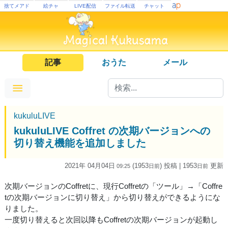
捨てメアド
絵チャ
LIVE配信
ファイル転送
チャット
記事
おうた
メール
kukuluLIVE
kukuluLIVE Coffret の次期バージョンへの
切り替え機能を追加しました
2021年 04月04日
(1953
) 投稿
| 1953
更新
09:25
日
前
日
前
次期バージョンのCoffretに、現行Coffretの「ツール」→「Coffre
tの次期バージョンに切り替え」から切り替えができるようにな
りました。
一度切り替えると次回以降もCoffretの次期バージョンが起動し