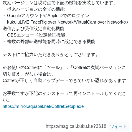
次期バージョンは現時点で下記の機能を実装しています。
・従来バージョンの全ての機能
・GoogleアカウントやAppleIDでのログイン
・kukuluLIVE FaceRig over Network/VirtualCam over Networkの
送信および受信設定自動化機能
・OBSエンコード設定検証機能
・複数の外部転送機能を同時に設定できる機能
テストにご協力いただきありがとうございます。
※お使いのCoffretに「ツール」→「Coffretの次期バージョンに
切り替え」がない場合は、
Coffretが正しく自動アップデートできていない恐れがあります
。
お手数ですが下記のインストーラで再インストールしてくださ
い。
https://mirror.aquapal.net/CoffretSetup.exe
https://magical.kuku.lu/?3618
ツイート