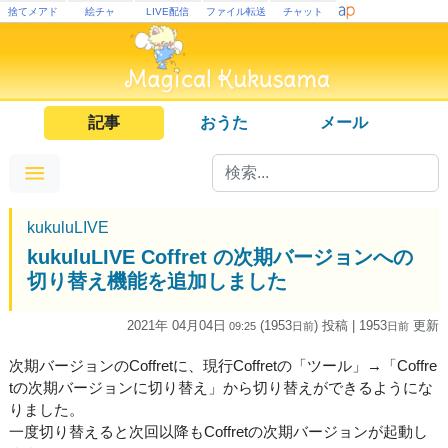
捨てメアド
絵チャ
LIVE配信
ファイル転送
チャット
記事
おうた
メール
kukuluLIVE
kukuluLIVE Coffret の次期バージョンへの
切り替え機能を追加しました
2021年 04月04日
(1953
) 投稿
| 1953
更新
09:25
日
前
日
前
次期バージョンのCoffretに、現行Coffretの「ツール」→「Coffre
tの次期バージョンに切り替え」から切り替えができるようにな
りました。
一度切り替えると次回以降もCoffretの次期バージョンが起動し