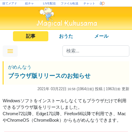
捨てメアド
絵チャ
LIVE配信
ファイル転送
チャット
記事
おうた
メール
がめんなう
ブラウザ版リリースのお知らせ
2021年 03月22日
(1964
) 投稿
| 1963
更新
16:58
日
前
日
前
Windowsソフトをインストールしなくてもブラウザだけで利用
できるブラウザ版をリリースしました。
Chrome72以降、Edge17以降、Firefox66以降で利用でき、Mac
やChromeOS（ChromeBook）からもがめんなうできます。