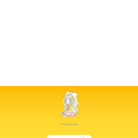
© Kukusama.