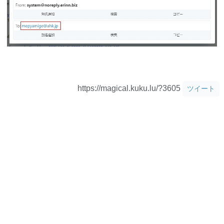
https://magical.kuku.lu/?3605
ツイート