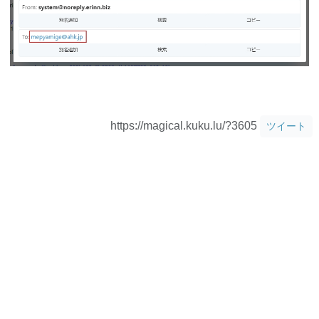
https://magical.kuku.lu/?3605
ツイート