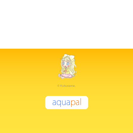
© Kukusama.