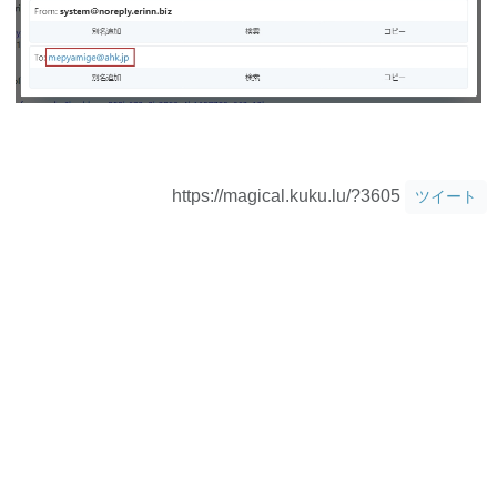
https://magical.kuku.lu/?3605
ツイート