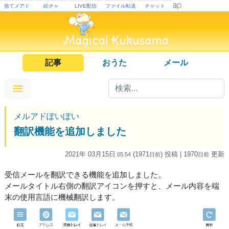
捨てメアド
絵チャ
LIVE配信
ファイル転送
チャット
記事
おうた
メール
メルアドぽいぽい
翻訳機能を追加しました
2021年 03月15日
(1971
) 投稿
| 1970
更新
05:54
日
前
日
前
受信メールを翻訳できる機能を追加しました。
メールタイトル右側の翻訳アイコンを押すと、メール内容を端
末の使用言語に機械翻訳します。