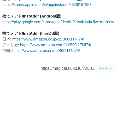
https://itunes.apple.com/jp/app/instaddr/id806157957
捨てメアド/InstAddr (Android版)
https://play.google.com/store/apps/details?id=air.kukulive.mailnow
捨てメアド/InstAddr (FireOS版)
日本:
https://www.amazon.co.jp/dp/B00I1TNI74/
アメリカ:
https://www.amazon.com/dp/B00I1TNI74/
中国:
https://www.amazon.cn/dp/B00I1TNI74/
https://magical.kuku.lu/?3601
ツイート