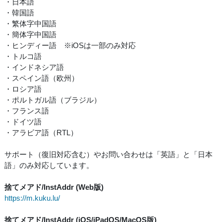
・日本語
・韓国語
・繁体字中国語
・簡体字中国語
・ヒンディー語 ※iOSは一部のみ対応
・トルコ語
・インドネシア語
・スペイン語（欧州）
・ロシア語
・ポルトガル語（ブラジル）
・フランス語
・ドイツ語
・アラビア語（RTL）
サポート（復旧対応含む）やお問い合わせは「英語」と「日本
語」のみ対応しています。
捨てメアド/InstAddr (Web版)
https://m.kuku.lu/
捨てメアド/InstAddr (iOS/iPadOS/MacOS版)