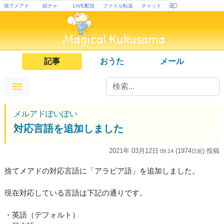
捨てメアド
絵チャ
LIVE配信
ファイル転送
チャット
記事
おうた
メール
メルアドぽいぽい
対応言語を追加しました
2021年 03月12日
(1974
) 投稿
09:14
日
前
捨てメアドの対応言語に「アラビア語」を追加しました。
現在対応している言語は下記の通りです。
・英語（デフォルト）