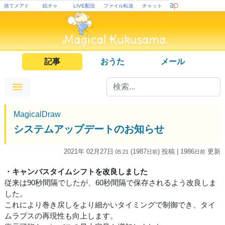
捨てメアド
絵チャ
LIVE配信
ファイル転送
チャット
記事
おうた
メール
MagicalDraw
システムアップデートのお知らせ
2021年 02月27日
(1987
) 投稿
| 1986
更新
05:21
日
前
日
前
・キャンバスタイムシフトを改良しました
従来は90秒間隔でしたが、60秒間隔で保存されるよう改良しま
した。
これにより巻き戻しをより細かいタイミングで制御でき、タイ
ムラプスの再現性も向上します。