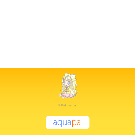
© Kukusama.