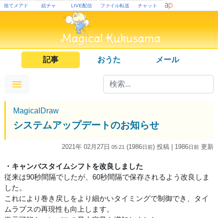
捨てメアド
絵チャ
LIVE配信
ファイル転送
チャット
記事
おうた
メール
MagicalDraw
システムアップデートのお知らせ
2021年 02月27日
(1986
) 投稿
| 1986
更新
05:21
日
前
日
前
・キャンバスタイムシフトを改良しました
従来は90秒間隔でしたが、60秒間隔で保存されるよう改良しま
した。
これにより巻き戻しをより細かいタイミングで制御でき、タイ
ムラプスの再現性も向上します。