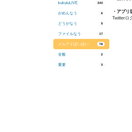
kukuluLIVE
243
・アプリ版
がめんなう
6
Twit
どうがなう
5
ファイルなう
17
メルアドぽいぽい
78
全般
2
重要
3