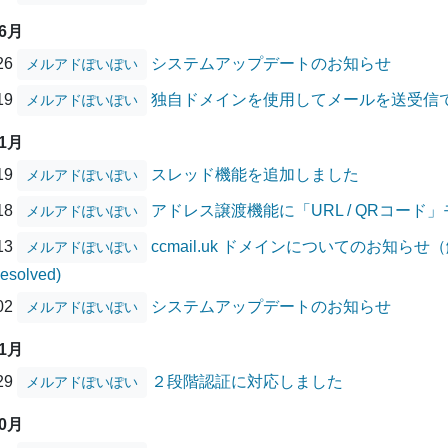
06月
/26
システムアップデートのお知らせ
メルアドぽいぽい
/19
独自ドメインを使用してメールを送受信
メルアドぽいぽい
01月
/19
スレッド機能を追加しました
メルアドぽいぽい
/18
アドレス譲渡機能に「URL / QRコード
メルアドぽいぽい
/13
ccmail.uk ドメインについてのお知らせ（解消
メルアドぽいぽい
Resolved)
/02
システムアップデートのお知らせ
メルアドぽいぽい
11月
/29
２段階認証に対応しました
メルアドぽいぽい
10月