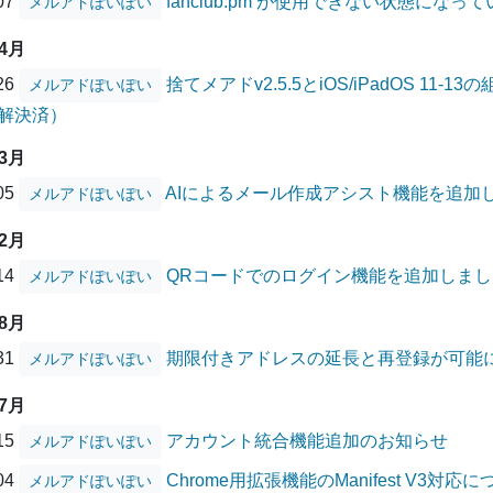
/07
fanclub.pm が使用できない状態にな
メルアドぽいぽい
04月
/26
捨てメアドv2.5.5とiOS/iPadOS 1
メルアドぽいぽい
解決済）
03月
/05
AIによるメール作成アシスト機能を追加
メルアドぽいぽい
12月
/14
QRコードでのログイン機能を追加しまし
メルアドぽいぽい
08月
/31
期限付きアドレスの延長と再登録が可能
メルアドぽいぽい
07月
/15
アカウント統合機能追加のお知らせ
メルアドぽいぽい
/04
Chrome用拡張機能のManifest V3対応
メルアドぽいぽい