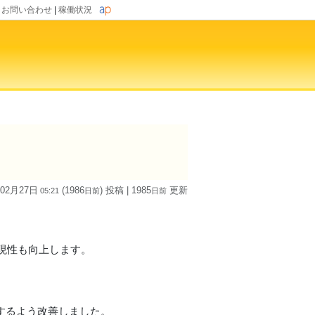
|
お問い合わせ
|
稼働状況
 02月27日
(1986
) 投稿
| 1985
更新
05:21
日
前
日
前
現性も向上します。
示するよう改善しました。