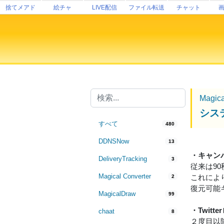
捨てメアド
絵チャ
LIVE配信
ファイル転送
チャット
Magic
シス
すべて
480
DDNSNow
13
・キャン
DeliveryTracking
3
従来は9
Magical Converter
これによ
2
復元可能
MagicalDraw
99
・Twit
chaat
8
２度目以