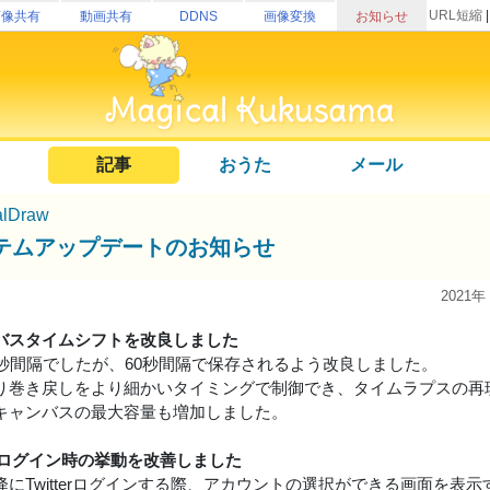
URL短縮
画像共有
動画共有
DDNS
画像変換
お知らせ
記事
おうた
メール
alDraw
テムアップデートのお知らせ
2021年
バスタイムシフトを改良しました
0秒間隔でしたが、60秒間隔で保存されるよう改良しました。
り巻き戻しをより細かいタイミングで制御でき、タイムラプスの再
キャンバスの最大容量も増加しました。
terログイン時の挙動を改善しました
降にTwitterログインする際、アカウントの選択ができる画面を表