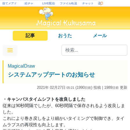
捨てメアド
絵チャ
LIVE配信
ファイル転送
チャット
記事
おうた
メール
MagicalDraw
システムアップデートのお知らせ
2021年 02月27日
(1990
) 投稿
| 1989
更新
05:21
日
前
日
前
・キャンバスタイムシフトを改良しました
従来は90秒間隔でしたが、60秒間隔で保存されるよう改良しま
した。
これにより巻き戻しをより細かいタイミングで制御でき、タイ
ムラプスの再現性も向上します。