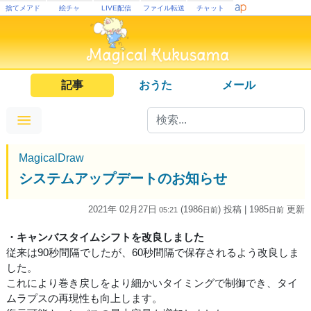
捨てメアド
絵チャ
LIVE配信
ファイル転送
チャット
記事
おうた
メール
MagicalDraw
システムアップデートのお知らせ
2021年 02月27日
(1986
) 投稿
| 1985
更新
05:21
日
前
日
前
・キャンバスタイムシフトを改良しました
従来は90秒間隔でしたが、60秒間隔で保存されるよう改良しま
した。
これにより巻き戻しをより細かいタイミングで制御でき、タイ
ムラプスの再現性も向上します。