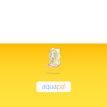
© Kukusama.