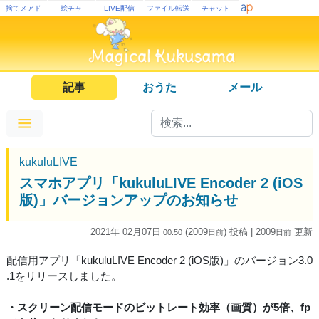
捨てメアド
絵チャ
LIVE配信
ファイル転送
チャット
記事
おうた
メール
kukuluLIVE
スマホアプリ「kukuluLIVE Encoder 2 (iOS
版)」バージョンアップのお知らせ
2021年 02月07日
(2009
) 投稿
| 2009
更新
00:50
日
前
日
前
配信用アプリ「kukuluLIVE Encoder 2 (iOS版)」のバージョン3.0
.1をリリースしました。
・スクリーン配信モードのビットレート効率（画質）が5倍、fp