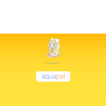
© Kukusama.