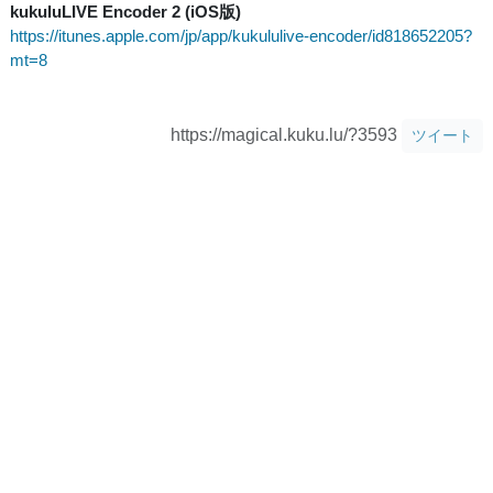
kukuluLIVE Encoder 2 (iOS版)
https://itunes.apple.com/jp/app/kukululive-encoder/id818652205?
mt=8
https://magical.kuku.lu/?3593
ツイート