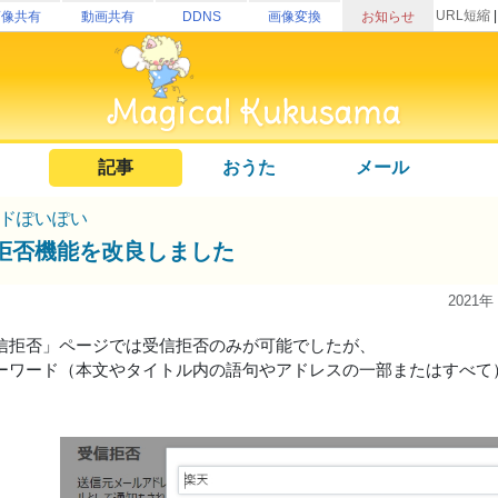
URL短縮
画像共有
動画共有
DDNS
画像変換
お知らせ
記事
おうた
メール
ドぽいぽい
拒否機能を改良しました
2021年
信拒否」ページでは受信拒否のみが可能でしたが、
ーワード（本文やタイトル内の語句やアドレスの一部またはすべて