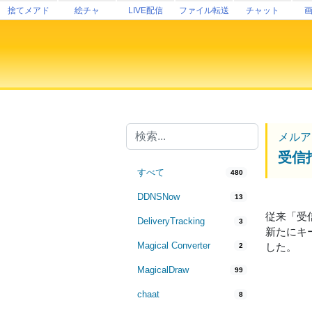
捨てメアド
絵チャ
LIVE配信
ファイル転送
チャット
メルア
受信
すべて
480
DDNSNow
13
従来「受
DeliveryTracking
3
新たにキ
Magical Converter
した。
2
MagicalDraw
99
chaat
8