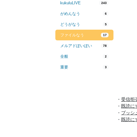
kukuluLIVE
243
がめんなう
6
どうがなう
5
ファイルなう
17
メルアドぽいぽい
78
全般
2
重要
3
・
受信拒
・
既読に
・
プッシ
・
既読に