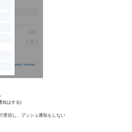
い
通知はする)
態で受信し、プッシュ通知もしない