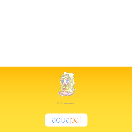
© Kukusama.