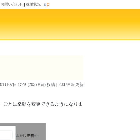
|
お問い合わせ
|
稼働状況
 01月07日
(2037
) 投稿
| 2037
更新
17:05
日
前
日
前
）ごとに挙動を変更できるようになりま