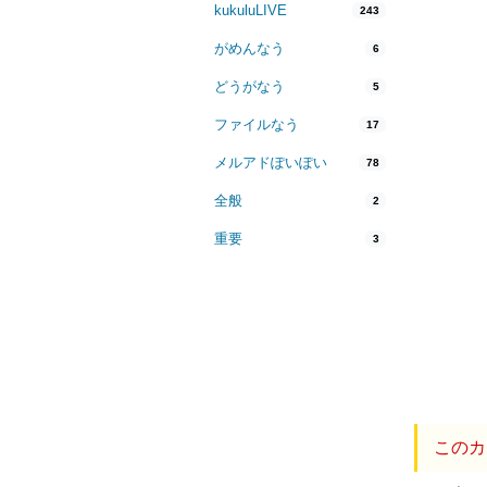
kukuluLIVE
243
がめんなう
6
どうがなう
5
ファイルなう
17
メルアドぽいぽい
78
全般
2
重要
3
このカ