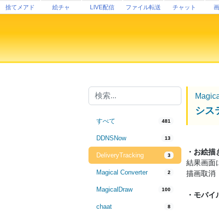
捨てメアド
絵チャ
LIVE配信
ファイル転送
チャット
Magic
シス
すべて
481
DDNSNow
13
・お絵描
DeliveryTracking
3
結果画面
Magical Converter
描画取消
2
MagicalDraw
100
・モバイ
chaat
8