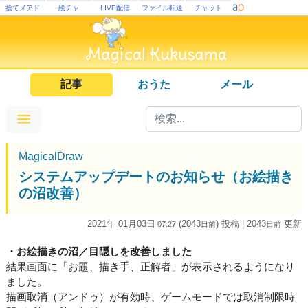
捨てメアド
絵チャ
LIVE配信
ファイル転送
チャット
記事
おうた
メール
MagicalDraw
システムアップデートのお知らせ（お絵描き
の沼改善）
2021年 01月03日
(2043
) 投稿
| 2043
更新
07:27
日
前
日
前
・お絵描きの沼／目隠しを改善しました
結果画面に「お題、描き手、正解者」が表示されるようになり
ました。
描画取消（アンドゥ）が有効時、ゲームモードでは取消制限時