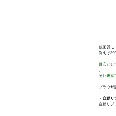
低画質モー
例えば30
目安として
、
それ未満
ブラウザ
・自動リ
自動リプ