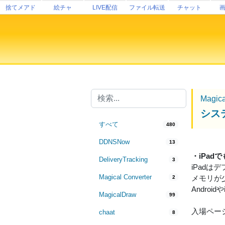
捨てメアド
絵チャ
LIVE配信
ファイル転送
チャット
Magic
シス
すべて
480
DDNSNow
13
・iPa
DeliveryTracking
3
iPad
Magical Converter
メモリが
2
Andro
MagicalDraw
99
入場ペー
chaat
8