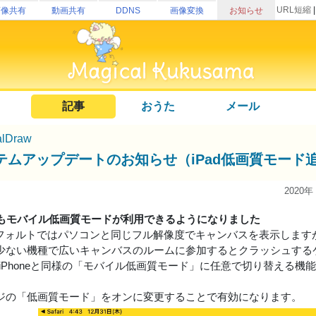
URL短縮
画像共有
動画共有
DDNS
画像変換
お知らせ
記事
おうた
メール
alDraw
テムアップデートのお知らせ（iPad低画質モード
2020年
dでもモバイル低画質モードが利用できるようになりました
はデフォルトではパソコンと同じフル解像度でキャンバスを表示します
少ない機種で広いキャンバスのルームに参加するとクラッシュする
idやiPhoneと同様の「モバイル低画質モード」に任意で切り替える
ジの「低画質モード」をオンに変更することで有効になります。