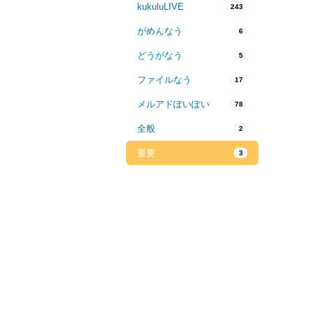
kukuluLIVE
243
がめんなう
6
どうがなう
5
ファイルなう
17
メルアドぽいぽい
78
全般
2
重要
3