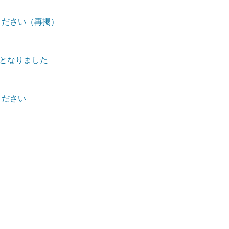
ください（再掲）
外となりました
ください