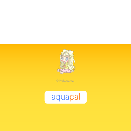
© Kukusama.