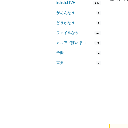
kukuluLIVE
243
がめんなう
6
どうがなう
5
ファイルなう
17
メルアドぽいぽい
78
全般
2
重要
3