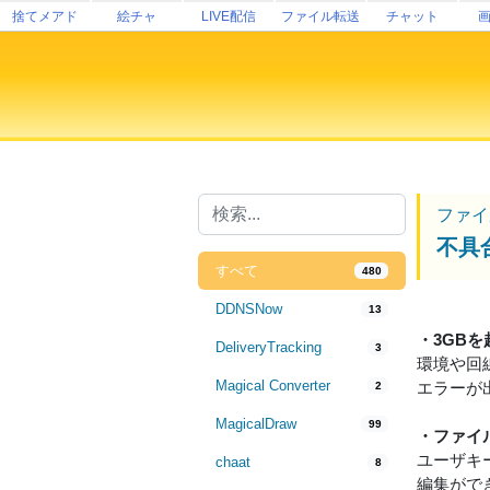
捨てメアド
絵チャ
LIVE配信
ファイル転送
チャット
ファイ
不具
すべて
480
DDNSNow
13
・3GB
DeliveryTracking
3
環境や回
Magical Converter
エラーが
2
MagicalDraw
99
・ファイ
ユーザキ
chaat
8
編集がで