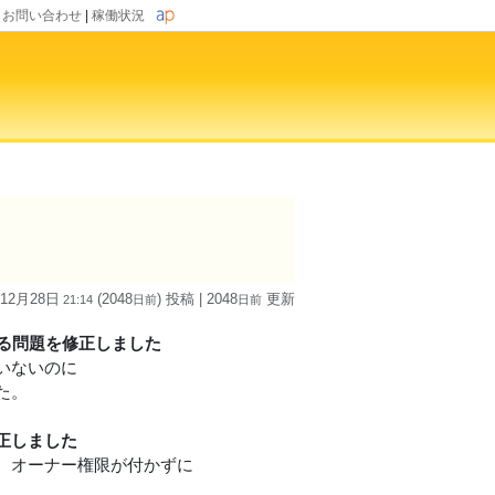
|
お問い合わせ
|
稼働状況
 12月28日
(2048
) 投稿
| 2048
更新
21:14
日
前
日
前
る問題を修正しました
いないのに
た。
正しました
際、オーナー権限が付かずに