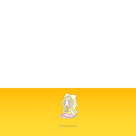
© Kukusama.