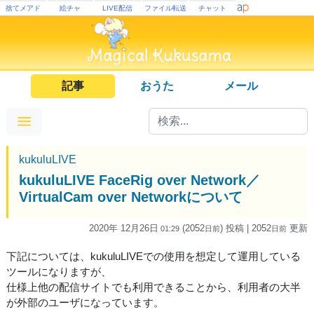
捨てメアド
絵チャ
LIVE配信
ファイル転送
チャット
記事
おうた
メール
kukuluLIVE
kukuluLIVE FaceRig over Network／
VirtualCam over Networkについて
2020年 12月26日
(2052
) 投稿
| 2052
更新
01:29
日
前
日
前
下記については、kukuluLIVEでの使用を想定して運用している
ツールになりますが、
仕様上他の配信サイトでも利用できることから、利用者の大半
が外部のユーザになっています。