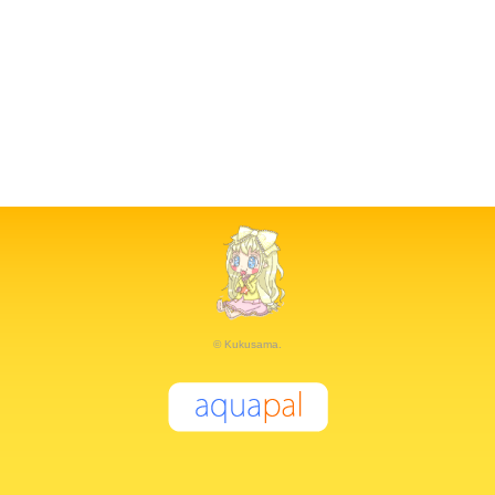
© Kukusama.