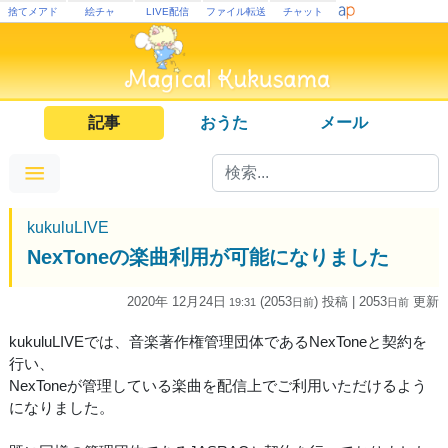
捨てメアド
絵チャ
LIVE配信
ファイル転送
チャット
記事
おうた
メール
kukuluLIVE
NexToneの楽曲利用が可能になりました
2020年 12月24日
(2053
) 投稿
| 2053
更新
19:31
日
前
日
前
kukuluLIVEでは、音楽著作権管理団体であるNexToneと契約を
行い、
NexToneが管理している楽曲を配信上でご利用いただけるよう
になりました。