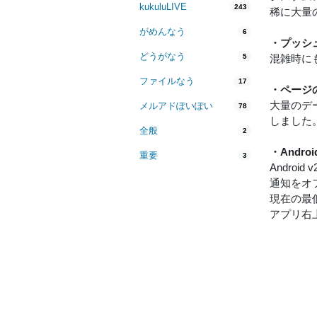
kukuluLIVE
243
稀に大量
がめんなう
6
・プッシ
どうがなう
5
混雑時に
ファイルなう
17
・ページ
大量のデ
メルアドぽいぽい
78
しました
全般
2
・Andr
重要
3
Andr
通知をオ
現在の最低
アプリ右