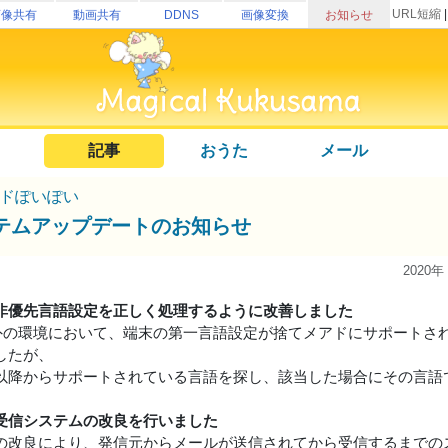
URL短縮
画像共有
動画共有
DDNS
画像変換
お知らせ
記事
おうた
メール
ドぽいぽい
テムアップデートのお知らせ
2020年
非優先言語設定を正しく処理するように改善しました
以外の環境において、端末の第一言語設定が捨てメアドにサポートさ
したが、
以降からサポートされている言語を探し、該当した場合にその言語
受信システムの改良を行いました
の改良により、発信元からメールが送信されてから受信するまでの