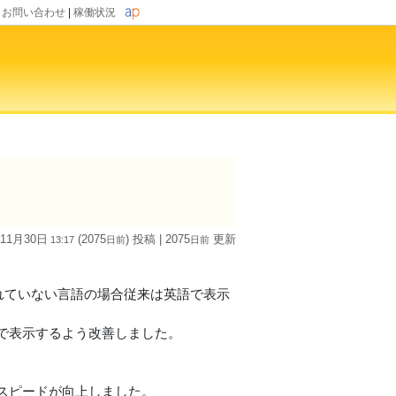
|
お問い合わせ
|
稼働状況
 11月30日
(2075
) 投稿
| 2075
更新
13:17
日
前
日
前
れていない言語の場合従来は英語で表示
で表示するよう改善しました。
スピードが向上しました。