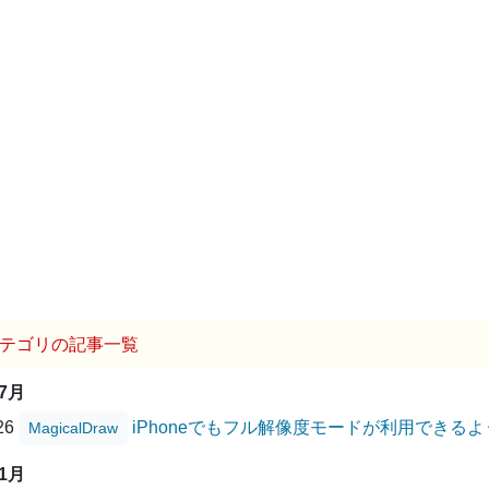
テゴリの記事一覧
07月
/26
iPhoneでもフル解像度モードが利用できる
MagicalDraw
11月