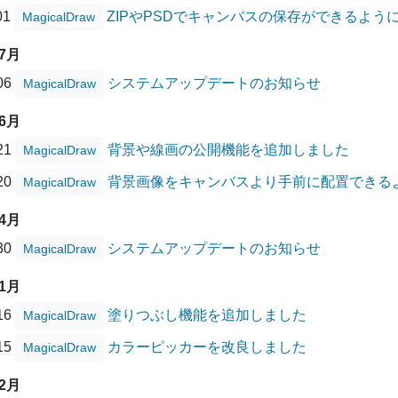
01
ZIPやPSDでキャンバスの保存ができるよう
MagicalDraw
07月
/06
システムアップデートのお知らせ
MagicalDraw
06月
/21
背景や線画の公開機能を追加しました
MagicalDraw
/20
背景画像をキャンバスより手前に配置できる
MagicalDraw
04月
/30
システムアップデートのお知らせ
MagicalDraw
01月
/16
塗りつぶし機能を追加しました
MagicalDraw
/15
カラーピッカーを改良しました
MagicalDraw
12月