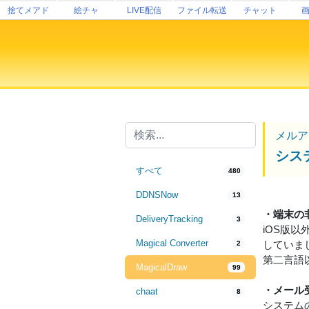
捨てメアド
絵チャ
LIVE配信
ファイル転送
チャット
メルア
シス
すべて
480
DDNSNow
13
・端末の
DeliveryTracking
3
iOS版
Magical Converter
していま
2
第二言語
MagicalDraw
99
・メール
chaat
8
システム