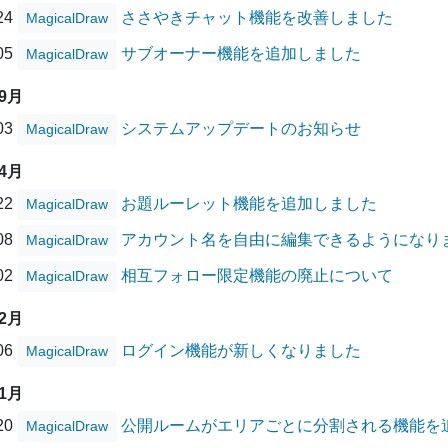
/24
ささやきチャット機能を改善しました
MagicalDraw
/05
サブオーナー機能を追加しました
MagicalDraw
09月
/03
システムアップデートのお知らせ
MagicalDraw
04月
/22
お題ルーレット機能を追加しました
MagicalDraw
/08
アカウント名を自由に編集できるようになり
MagicalDraw
/02
相互フォロー限定機能の廃止について
MagicalDraw
02月
/06
ログイン機能が新しくなりました
MagicalDraw
01月
/20
公開ルームがエリアごとに分割される機能を
MagicalDraw