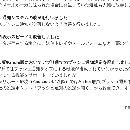
のメールが一気に送られた場合に発生していた遅延も大幅に改善し
ュ通知システムの改良を行いました
もプッシュ通知が欠落しないよう改善を行いました。
の表示スピードを改善しました
ータが存在する場合に、送信トレイやメールフォームなど一部のペ
。
oid版/Kindle版においてアプリ側でのプッシュ通知設定を廃止しまし
oid v2系ではプッシュ通知をオフにする機能が搭載されていなかっ
フにする機能をサポートしていましたが、
サポート環境（Android v4.4以降）ではAndroid側でプッシ
上の設定ボタン→「プッシュ通知の設定を開く」から変更できます
ht