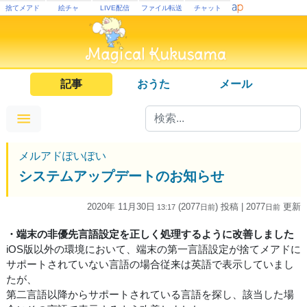
捨てメアド
絵チャ
LIVE配信
ファイル転送
チャット
記事
おうた
メール
メルアドぽいぽい
システムアップデートのお知らせ
2020年 11月30日
(2077
) 投稿
| 2077
更新
13:17
日
前
日
前
・端末の非優先言語設定を正しく処理するように改善しました
iOS版以外の環境において、端末の第一言語設定が捨てメアドに
サポートされていない言語の場合従来は英語で表示していまし
たが、
第二言語以降からサポートされている言語を探し、該当した場