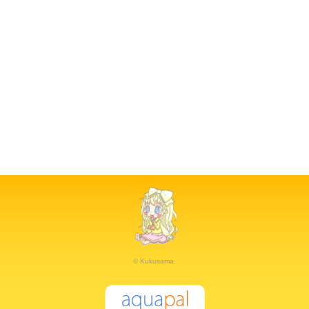
© Kukusama.