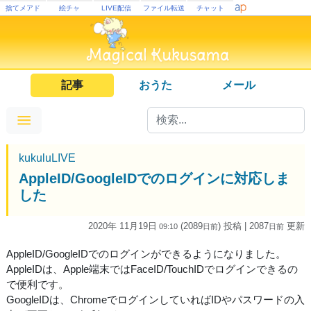
捨てメアド
絵チャ
LIVE配信
ファイル転送
チャット
記事
おうた
メール
kukuluLIVE
AppleID/GoogleIDでのログインに対応しま
した
2020年 11月19日
(2089
) 投稿
| 2087
更新
09:10
日
前
日
前
AppleID/GoogleIDでのログインができるようになりました。
AppleIDは、Apple端末ではFaceID/TouchIDでログインできるの
で便利です。
GoogleIDは、ChromeでログインしていればIDやパスワードの入