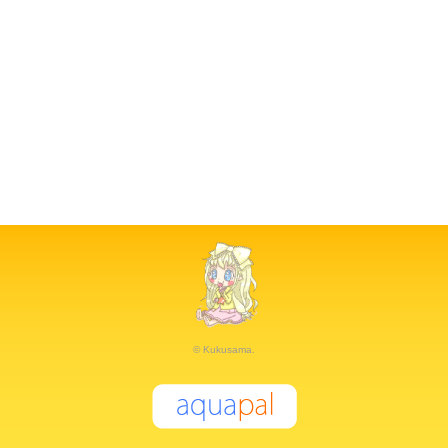
© Kukusama.