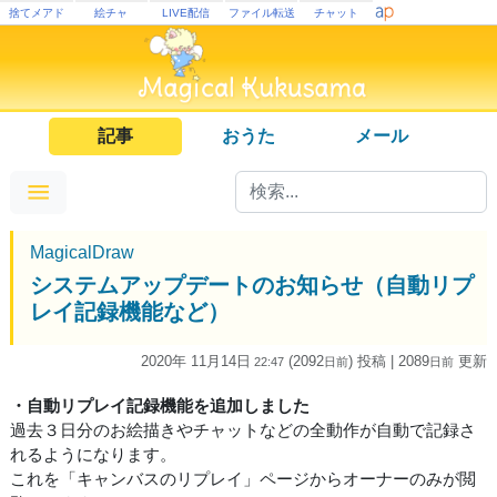
捨てメアド
絵チャ
LIVE配信
ファイル転送
チャット
記事
おうた
メール
MagicalDraw
システムアップデートのお知らせ（自動リプ
レイ記録機能など）
2020年 11月14日
(2092
) 投稿
| 2089
更新
22:47
日
前
日
前
・自動リプレイ記録機能を追加しました
過去３日分のお絵描きやチャットなどの全動作が自動で記録さ
れるようになります。
これを「キャンバスのリプレイ」ページからオーナーのみが閲