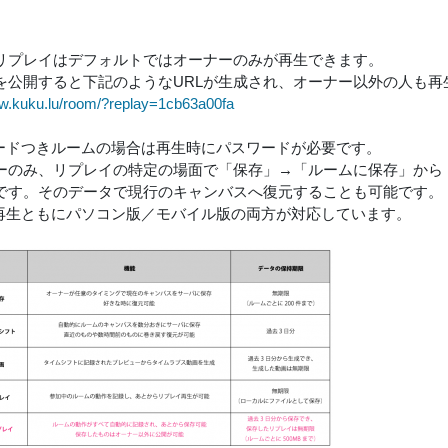
リプレイはデフォルトではオーナーのみが再生できます。
を公開すると下記のようなURLが生成され、オーナー以外の人も再
raw.kuku.lu/room/?replay=1cb63a00fa
ードつきルームの場合は再生時にパスワードが必要です。
ーのみ、リプレイの特定の場面で「保存」→「ルームに保存」から
です。そのデータで現行のキャンバスへ復元することも可能です。
再生ともにパソコン版／モバイル版の両方が対応しています。