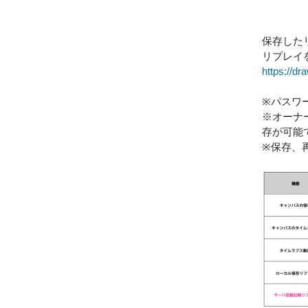
保存した
リプレイ
https://d
※パスワ
※オーナ
存が可能
※保存、