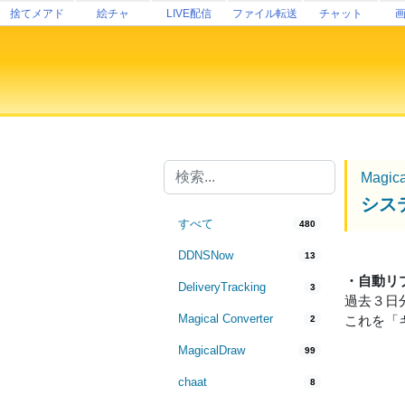
捨てメアド
絵チャ
LIVE配信
ファイル転送
チャット
Magic
シス
すべて
480
DDNSNow
13
・自動リ
DeliveryTracking
3
過去３日
Magical Converter
これを「
2
MagicalDraw
99
chaat
8