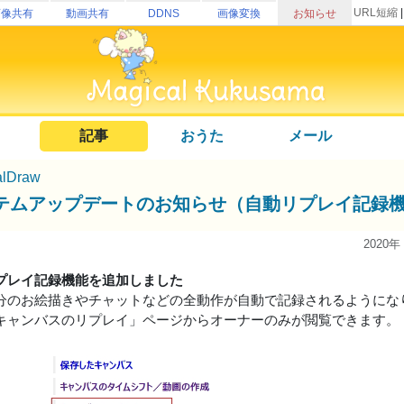
URL短縮
画像共有
動画共有
DDNS
画像変換
お知らせ
記事
おうた
メール
alDraw
テムアップデートのお知らせ（自動リプレイ記録
2020年
プレイ記録機能を追加しました
分のお絵描きやチャットなどの全動作が自動で記録されるようにな
キャンバスのリプレイ」ページからオーナーのみが閲覧できます。