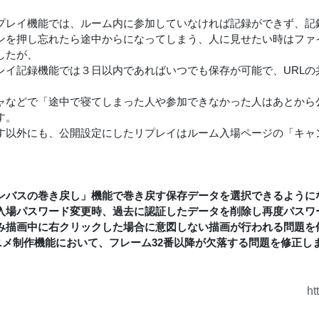
プレイ機能では、ルーム内に参加していなければ記録ができず、記
ンを押し忘れたら途中からになってしまう、人に見せたい時はファ
したが、
レイ記録機能では３日以内であればいつでも保存が可能で、URL
ャなどで「途中で寝てしまった人や参加できなかった人はあとから
す。
渡す以外にも、公開設定にしたリプレイはルーム入場ページの「キ
ンバスの巻き戻し」機能で巻き戻す保存データを選択できるように
入場パスワード変更時、過去に認証したデータを削除し再度パスワ
み描画中に右クリックした場合に意図しない描画が行われる問題を
アニメ制作機能において、フレーム32番以降が欠落する問題を修正し
ht