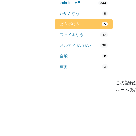
kukuluLIVE
243
がめんなう
6
どうがなう
5
ファイルなう
17
メルアドぽいぽい
78
全般
2
重要
3
この記録
ルームあ