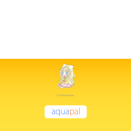
© Kukusama.