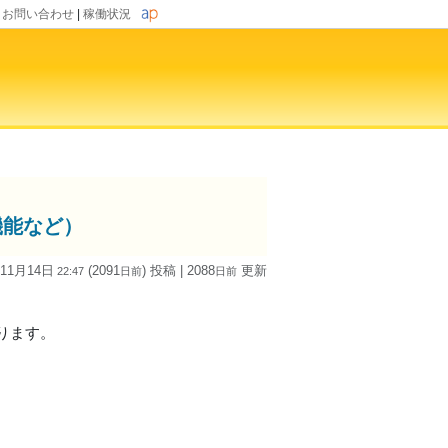
|
お問い合わせ
|
稼働状況
機能など）
 11月14日
(2091
) 投稿
| 2088
更新
22:47
日
前
日
前
ります。