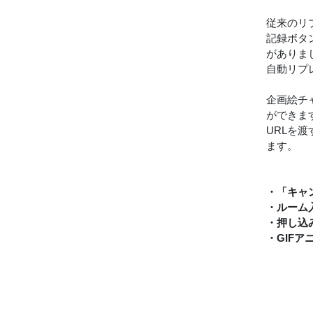
従来のリ
記録ボタ
がありま
自動リプ
企画絵チ
ができま
URLを
ます。
・「キャ
・ルーム
・押し込
・GIF