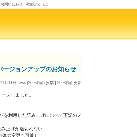
|
お問い合わせ
|
稼働状況
id版)」バージョンアップのお知らせ
 11月11日
(2095
) 投稿
| 2093
更新
23:54
日
前
日
前
0をリリースしました。
kuluサーバを利用した読み上げに比べて下記のメ
読み上げが途切れない
ン自体の変更も可能）