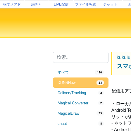
捨てメアド
絵チャ
LIVE配信
ファイル転送
チャット
kukul
スマホ
すべて
480
DDNSNow
13
配信用アプリ
DeliveryTracking
3
Magical Converter
・ローカ
2
Andro
MagicalDraw
99
リットが
- ネッ
chaat
8
- And