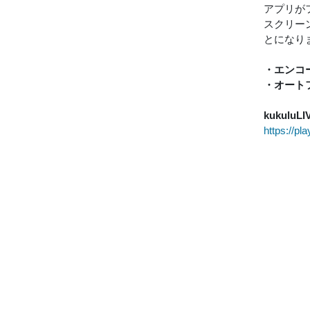
アプリが
スクリー
とになり
・エンコ
・オート
kukuluLI
https://pl