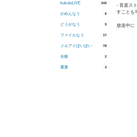
kukuluLIVE
243
- 音楽
すことも
がめんなう
6
どうがなう
5
放送中に
ファイルなう
17
メルアドぽいぽい
78
全般
2
重要
3