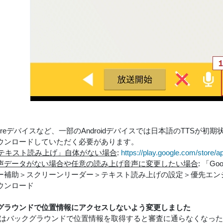
nFireデバイスなど、一部のAndroidデバイスでは日本語のTTS
ウンロードしていただく必要があります。
leテキスト読み上げ」自体がない場合
:
https://play.google.com/store/a
声データがない場合や任意の読み上げ音声に変更したい場合
: 「G
ー補助＞スクリーンリーダー＞テキスト読み上げの設定＞優先エン
ウンロード
グラウンドで位置情報にアクセスしないよう変更しました
oidではバックグラウンドで位置情報を取得すると審査に通らなくなっ