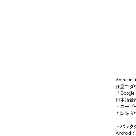
Amazo
任意でダ
「Goog
日本語音
＞ユーザ
本語をダ
・バック
Andr