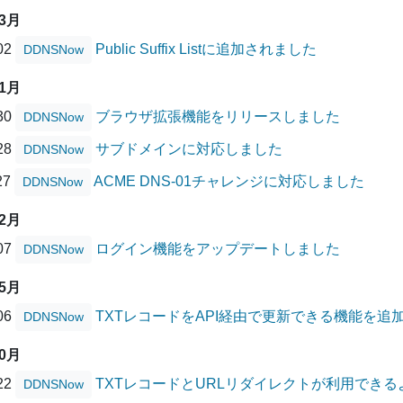
03月
/02
Public Suffix Listに追加されました
DDNSNow
11月
/30
ブラウザ拡張機能をリリースしました
DDNSNow
/28
サブドメインに対応しました
DDNSNow
27
ACME DNS-01チャレンジに対応しました
DDNSNow
02月
/07
ログイン機能をアップデートしました
DDNSNow
05月
/06
TXTレコードをAPI経由で更新できる機能を追
DDNSNow
10月
/22
TXTレコードとURLリダイレクトが利用でき
DDNSNow