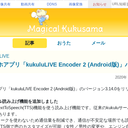
URL短縮
画像共有
動画共有
DDNS
画像変換
お知らせ
記事
おうた
メール
uLIVE
アプリ「kukuluLIVE Encoder 2 (Andro
2020年
「kukuluLIVE Encoder 2 (Android版)」のバージョン3.14.
ル読み上げ機能を追加しました
id TextToSpeech(TTS)機能を使う読み上げ機能です。従来のku
あります。
トワークを使わないため通信量を削減でき、通信が不安定な場所でも
roidTTS側で声のカスタマイズが可能（女性／男性の変更や、エンジ