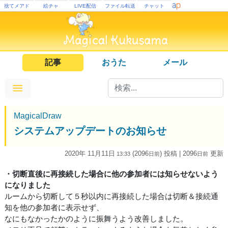
捨てメアド
絵チャ
LIVE配信
ファイル転送
チャット
記事
おうた
メール
MagicalDraw
システムアップデートのお知らせ
2020年 11月11日
(2096
) 投稿
| 2096
更新
13:33
日
前
日
前
・切断直後に再接続した場合に他の参加者には知らせないよう
になりました
ルームから切断して５秒以内に再接続した場合は切断＆接続通
知を他の参加者に表示せず、
なにもなかったかのように振舞うよう改善しました。